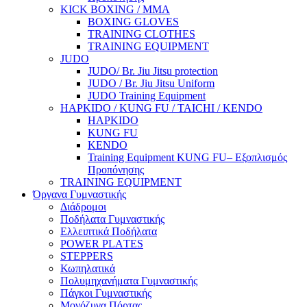
KICK BOXING / MMA
BOXING GLOVES
TRAINING CLOTHES
TRAINING EQUIPMENT
JUDO
JUDO/ Br. Jiu Jitsu protection
JUDO / Br. Jiu Jitsu Uniform
JUDO Training Equipment
HAPKIDO / KUNG FU / TAICHI / KENDO
HAPKIDO
KUNG FU
KENDO
Training Equipment KUNG FU– Εξοπλισμός
Προπόνησης
TRAINING EQUIPMENT
Όργανα Γυμναστικής
Διάδρομοι
Ποδήλατα Γυμναστικής
Ελλειπτικά Ποδήλατα
POWER PLΑTES
STEPPERS
Κωπηλατικά
Πολυμηχανήματα Γυμναστικής
Πάγκοι Γυμναστικής
Μονόζυγα Πόρτας