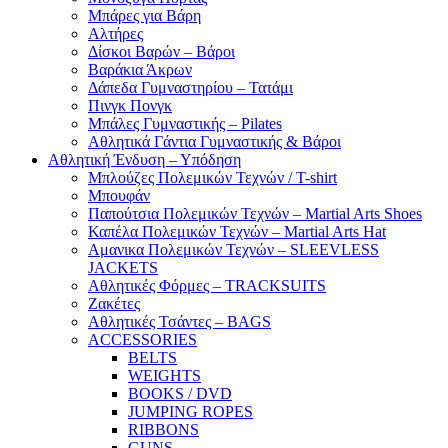
Μπάρες για Βάρη
Αλτήρες
Δίσκοι Βαρών – Βάροι
Βαράκια Άκρων
Δάπεδα Γυμναστηρίου – Τατάμι
Πινγκ Πονγκ
Μπάλες Γυμναστικής – Pilates
Αθλητικά Γάντια Γυμναστικής & Βάροι
Αθλητική Ένδυση – Υπόδηση
Μπλούζες Πολεμικών Τεχνών / T-shirt
Μπουφάν
Παπούτσια Πολεμικών Τεχνών – Martial Arts Shoes
Καπέλα Πολεμικών Τεχνών – Martial Arts Hat
Αμανικα Πολεμικών Τεχνών – SLEEVLESS
JACKETS
Αθλητικές Φόρμες – TRACKSUITS
Ζακέτες
Αθλητικές Τσάντες – BAGS
ACCESSORIES
BELTS
WEIGHTS
BOOKS / DVD
JUMPING ROPES
RIBBONS
GUNS