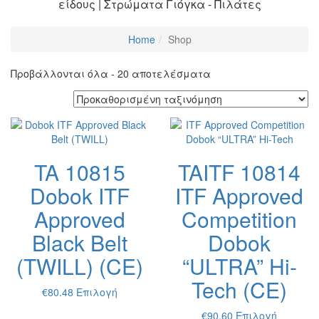
είδους | Στρώματα Γιόγκα - Πιλάτες
Home
Shop
Προβάλλονται όλα - 20 αποτελέσματα
TA 10815
TAITF 10814
Dobok ITF
ITF Approved
Approved
Competition
Black Belt
Dobok
(TWILL) (CE)
“ULTRA” Hi-
Tech (CE)
Αυτό
€
80.48
Επιλογή
το
Αυτό
€
90.60
Επιλογή