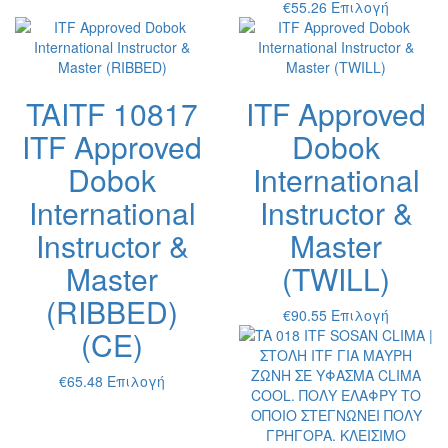
επιλεγο
Αυτό
€
55.26
Επιλογή
στη
το
σελίδα
προϊόν
του
έχει
προϊόντ
πολλαπ
TAITF 10817
ITF Approved
παραλλ
Οι
ITF Approved
Dobok
επιλογέ
μπορούν
Dobok
International
να
International
Instructor &
επιλεγο
στη
Instructor &
Master
σελίδα
του
Master
(TWILL)
προϊόντ
(RIBBED)
Αυτό
€
90.55
Επιλογή
(CE)
το
προϊόν
έχει
Αυτό
€
65.48
Επιλογή
πολλαπ
το
παραλλ
προϊόν
Οι
έχει