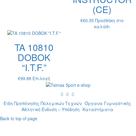
μπορούν
(CE)
να
επιλεγούν
€
60.35
Προσθήκη στο
στη
καλάθι
σελίδα
του
προϊόντος
TA 10810
DOBOK
“I.T.F.”
Αυτό
€
99.88
Επιλογή
το
προϊόν
έχει
πολλαπλές
Είδη Προπόνησης Πολεμικών Τεχνών
Όργανα Γυμναστικής
παραλλαγές.
Αθλητική Ένδυση – Υπόδηση
Καταστήματα
Οι
Back to top of page
επιλογές
μπορούν
να