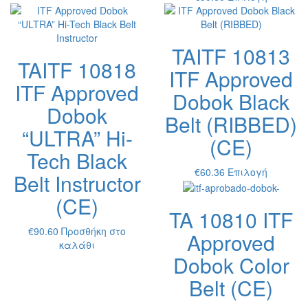
προϊόν
το
έχει
προϊόν
πολλαπλές
έχει
παραλλαγές.
TAITF 10813
πολλαπ
Οι
TAITF 10818
παραλλ
επιλογές
ITF Approved
Οι
μπορούν
ITF Approved
επιλογέ
Dobok Black
να
μπορούν
Dobok
επιλεγούν
Belt (RIBBED)
να
στη
“ULTRA” Hi-
επιλεγο
σελίδα
(CE)
στη
του
Tech Black
σελίδα
προϊόντος
Αυτό
€
60.36
Επιλογή
του
Belt Instructor
το
προϊόντ
(CE)
προϊόν
TA 10810 ITF
έχει
πολλαπ
€
90.60
Προσθήκη στο
Approved
παραλλ
καλάθι
Οι
Dobok Color
επιλογέ
Belt (CE)
μπορούν
να