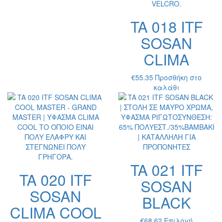
επιλογέ
πολλαπλές
μπορούν
παραλλαγές.
TA 018 ITF
να
Οι
επιλεγο
επιλογές
SOSAN
στη
μπορούν
σελίδα
CLIMA
να
του
επιλεγούν
προϊόντ
στη
€
55.35
Προσθήκη στο
σελίδα
καλάθι
του
προϊόντος
TA 021 ITF
TA 020 ITF
SOSAN
SOSAN
BLACK
CLIMA COOL
Αυτό
€
68.62
Επιλογή