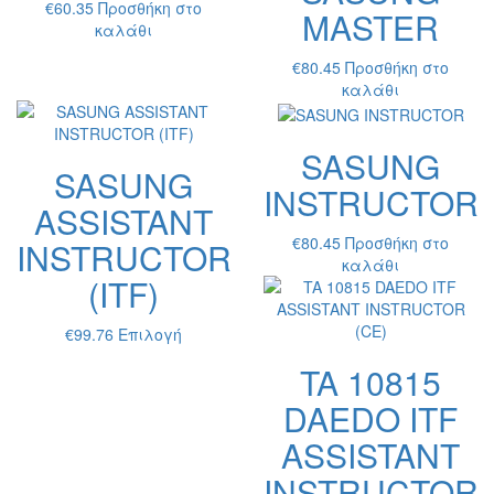
πολλαπ
€
60.35
Προσθήκη στο
MASTER
παραλλ
καλάθι
Οι
€
80.45
Προσθήκη στο
επιλογέ
καλάθι
μπορούν
να
επιλεγο
SASUNG
στη
SASUNG
σελίδα
INSTRUCTOR
του
ASSISTANT
προϊόντ
€
80.45
Προσθήκη στο
INSTRUCTOR
καλάθι
(ITF)
Αυτό
€
99.76
Επιλογή
το
TA 10815
προϊόν
έχει
DAEDO ITF
πολλαπλές
ASSISTANT
παραλλαγές.
Οι
INSTRUCTOR
επιλογές