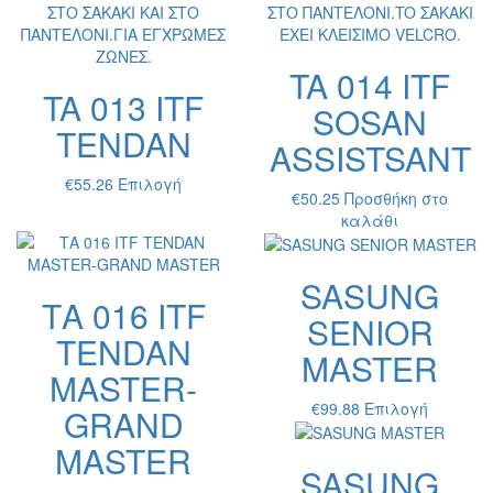
Οι
επιλογέ
μπορούν
TA 014 ITF
να
TA 013 ITF
επιλεγο
SOSAN
στη
TENDAN
σελίδα
ASSISTSANT
του
Αυτό
€
55.26
Επιλογή
προϊόντ
€
50.25
Προσθήκη στο
το
καλάθι
προϊόν
έχει
πολλαπλές
SASUNG
παραλλαγές.
ΤΑ 016 ITF
Οι
SENIOR
επιλογές
TENDAN
MASTER
μπορούν
MASTER-
να
επιλεγούν
Αυτό
€
99.88
Επιλογή
GRAND
στη
το
σελίδα
MASTER
προϊόν
του
SASUNG
έχει
προϊόντος