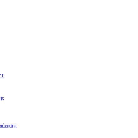
WT
ης
πόνησης