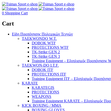
0
Shopping Cart
Cart
Είδη Προπόνησης Πολεμικών Τεχνών
TAEKWONDO W.T.
DOBOK WTF
PROTECTIONS WTF
TK-Strike GEN 2
TK-Strike GEN 3
Training Equipment – Εξοπλισμός Προπόνησης 
TAEKWON-DO I.T.F.
DOBOK ITF
PROTECTIONS ITF
Training Equipment ITF – Εξοπλισμός Προπόνησ
KARATE
KARATEGIS
PROTECTIONS
WEAPONS
Training Equipment KARATE – Εξοπλισμός Προ
KICK BOXING / MMA
BOXING GLOVES