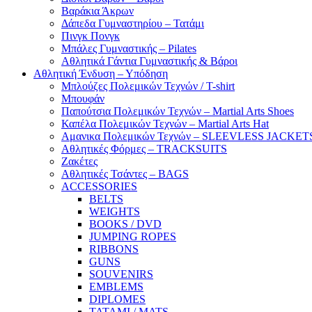
Βαράκια Άκρων
Δάπεδα Γυμναστηρίου – Τατάμι
Πινγκ Πονγκ
Μπάλες Γυμναστικής – Pilates
Αθλητικά Γάντια Γυμναστικής & Βάροι
Αθλητική Ένδυση – Υπόδηση
Μπλούζες Πολεμικών Τεχνών / T-shirt
Μπουφάν
Παπούτσια Πολεμικών Τεχνών – Martial Arts Shoes
Καπέλα Πολεμικών Τεχνών – Martial Arts Hat
Αμανικα Πολεμικών Τεχνών – SLEEVLESS JACKET
Αθλητικές Φόρμες – TRACKSUITS
Ζακέτες
Αθλητικές Τσάντες – BAGS
ACCESSORIES
BELTS
WEIGHTS
BOOKS / DVD
JUMPING ROPES
RIBBONS
GUNS
SOUVENIRS
EMBLEMS
DIPLOMES
TATAMI / MATS