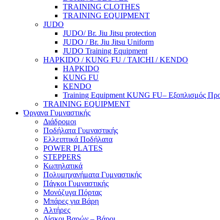
TRAINING CLOTHES
TRAINING EQUIPMENT
JUDO
JUDO/ Br. Jiu Jitsu protection
JUDO / Br. Jiu Jitsu Uniform
JUDO Training Equipment
HAPKIDO / KUNG FU / TAICHI / KENDO
HAPKIDO
KUNG FU
KENDO
Training Equipment KUNG FU– Εξοπλισμός Πρ
TRAINING EQUIPMENT
Όργανα Γυμναστικής
Διάδρομοι
Ποδήλατα Γυμναστικής
Ελλειπτικά Ποδήλατα
POWER PLΑTES
STEPPERS
Κωπηλατικά
Πολυμηχανήματα Γυμναστικής
Πάγκοι Γυμναστικής
Μονόζυγα Πόρτας
Μπάρες για Βάρη
Αλτήρες
Δίσκοι Βαρών – Βάροι