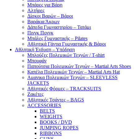
Μπάρες για Βάρη
Αλτήρες
Δίσκοι Βαρών – Βάροι
Βαράκια Άκρων
Δάπεδα Γυμναστηρίου – Τατάμι
Πινγκ Πονγκ
Μπάλες Γυμναστικής – Pilates
Αθλητικά Γάντια Γυμναστικής & Βάροι
Αθλητική Ένδυση – Υπόδηση
Μπλούζες Πολεμικών Τεχνών / T-shirt
Μπουφάν
Παπούτσια Πολεμικών Τεχνών – Martial Arts Shoes
Καπέλα Πολεμικών Τεχνών – Martial Arts Hat
Αμανικα Πολεμικών Τεχνών – SLEEVLESS
JACKETS
Αθλητικές Φόρμες – TRACKSUITS
Ζακέτες
Αθλητικές Τσάντες – BAGS
ACCESSORIES
BELTS
WEIGHTS
BOOKS / DVD
JUMPING ROPES
RIBBONS
GUNS