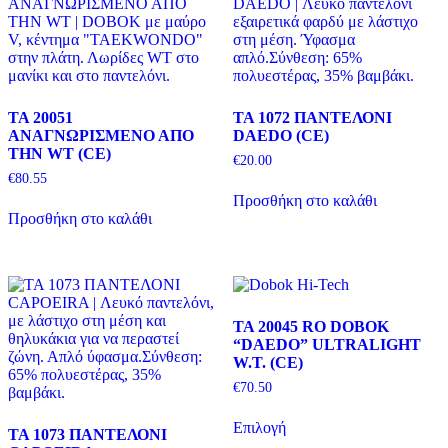
TA 20051
TA 1072 ΠΑΝΤΕΛΟΝΙ
ΑΝΑΓΝΩΡΙΣΜΕΝΟ ΑΠΟ
DAEDO (CE)
ΤΗΝ WT (CE)
€
20.00
€
80.55
Προσθήκη στο καλάθι
Προσθήκη στο καλάθι
TA 20045 RO DOBOK
“DAEDO” ULTRALIGHT
W.T. (CE)
€
70.50
Αυτό
Επιλογή
το
TA 1073 ΠΑΝΤΕΛΟΝΙ
προϊόν