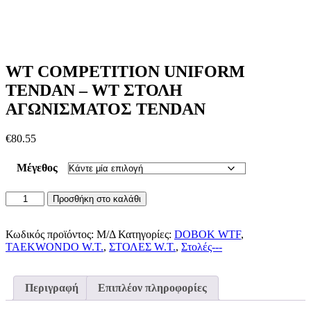
WT COMPETITION UNIFORM
TENDAN – WT ΣΤΟΛΗ
ΑΓΩΝΙΣΜΑΤΟΣ TENDAN
€
80.55
Μέγεθος
WT
Προσθήκη στο καλάθι
COMPETITION
UNIFORM
TENDAN
Κωδικός προϊόντος:
Μ/Δ
Κατηγορίες:
DOBOK WTF
,
-
TAEKWONDO W.T.
,
ΣΤΟΛΕΣ W.T.
,
Στολές---
WT
ΣΤΟΛΗ
ΑΓΩΝΙΣΜΑΤΟΣ
Περιγραφή
Επιπλέον πληροφορίες
TENDAN
ποσότητα