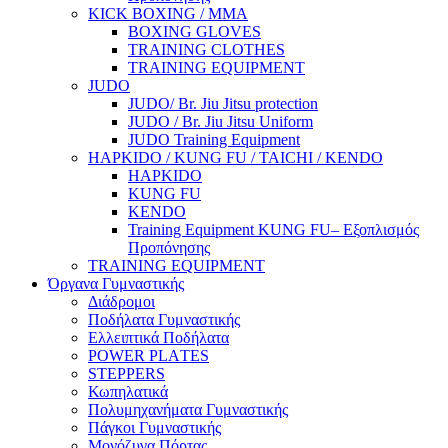
KICK BOXING / MMA
BOXING GLOVES
TRAINING CLOTHES
TRAINING EQUIPMENT
JUDO
JUDO/ Br. Jiu Jitsu protection
JUDO / Br. Jiu Jitsu Uniform
JUDO Training Equipment
HAPKIDO / KUNG FU / TAICHI / KENDO
HAPKIDO
KUNG FU
KENDO
Training Equipment KUNG FU– Εξοπλισμός
Προπόνησης
TRAINING EQUIPMENT
Όργανα Γυμναστικής
Διάδρομοι
Ποδήλατα Γυμναστικής
Ελλειπτικά Ποδήλατα
POWER PLΑTES
STEPPERS
Κωπηλατικά
Πολυμηχανήματα Γυμναστικής
Πάγκοι Γυμναστικής
Μονόζυγα Πόρτας