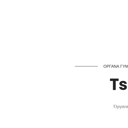
0
Είδη Προπόνησης Πολεμι
Καταστήματα
ΌΡΓΑΝΑ ΓΥΜ
Ts
Όργανα 