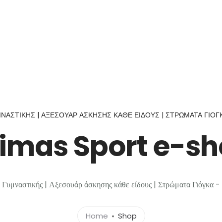
κών Τεχνών
Όργανα Γυμναστικής
Αθλητική Ένδυση –
ΝΑΣΤΙΚΉΣ | ΑΞΕΣΟΥΆΡ ΆΣΚΗΣΗΣ ΚΆΘΕ ΕΊΔΟΥΣ | ΣΤΡΏΜΑΤΑ ΓΙΌΓΚ
imas Sport e-s
Γυμναστικής | Αξεσουάρ άσκησης κάθε είδους | Στρώματα Γιόγκα -
Home
Shop