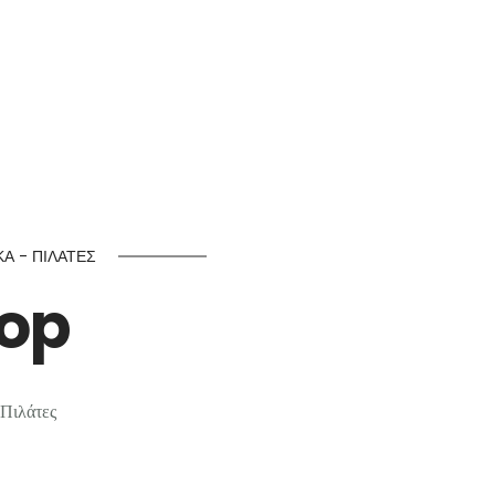
 Υπόδηση
Α - ΠΙΛΆΤΕΣ
hop
 Πιλάτες