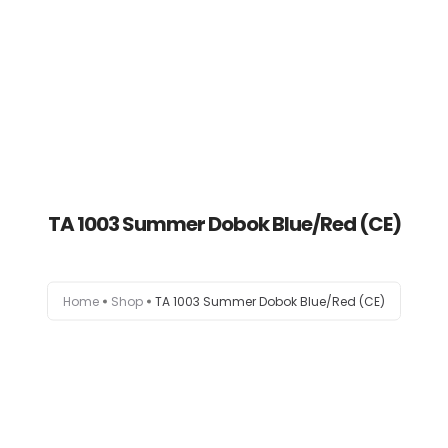
0
Είδη Προπόνησης Πολεμικών Τεχνών
Όργανα Γυμναστικής
TA 1003 Summer Dobok Blue/Red (CE)
Αθλητική Ένδυση – Υπόδηση
Καταστήματα
Home
Shop
TA 1003 Summer Dobok Blue/Red (CE)