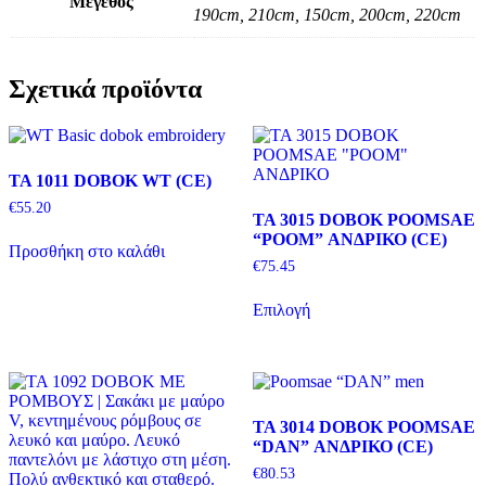
Μέγεθος
190cm, 210cm, 150cm, 200cm, 220cm
Σχετικά προϊόντα
TA 1011 DOBOK WT (CE)
€
55.20
TA 3015 DOBOK POOMSAE
“POOM” ΑΝΔΡΙΚΟ (CE)
Προσθήκη στο καλάθι
€
75.45
Αυτό
Επιλογή
το
προϊόν
έχει
πολλαπλές
παραλλαγές.
Οι
TA 3014 DOBOK POOMSAE
επιλογές
“DAN” ΑΝΔΡΙΚΟ (CE)
μπορούν
να
€
80.53