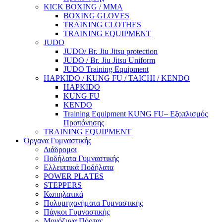
KICK BOXING / MMA
BOXING GLOVES
TRAINING CLOTHES
TRAINING EQUIPMENT
JUDO
JUDO/ Br. Jiu Jitsu protection
JUDO / Br. Jiu Jitsu Uniform
JUDO Training Equipment
HAPKIDO / KUNG FU / TAICHI / KENDO
HAPKIDO
KUNG FU
KENDO
Training Equipment KUNG FU– Εξοπλισμός
Προπόνησης
TRAINING EQUIPMENT
Όργανα Γυμναστικής
Διάδρομοι
Ποδήλατα Γυμναστικής
Ελλειπτικά Ποδήλατα
POWER PLΑTES
STEPPERS
Κωπηλατικά
Πολυμηχανήματα Γυμναστικής
Πάγκοι Γυμναστικής
Μονόζυγα Πόρτας