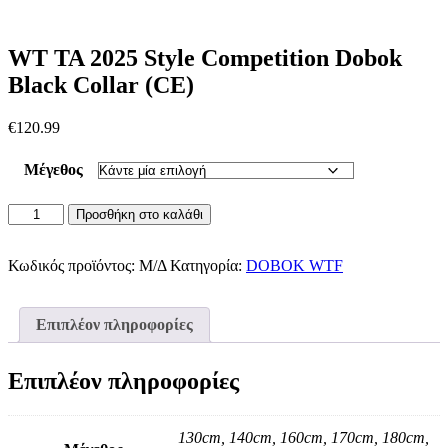
WT TA 2025 Style Competition Dobok
Black Collar (CE)
€
120.99
Μέγεθος
WT
Προσθήκη στο καλάθι
TA
2025
Style
Κωδικός προϊόντος:
Μ/Δ
Κατηγορία:
DOBOK WTF
Competition
Dobok
Black
Επιπλέον πληροφορίες
Collar
(CE)
ποσότητα
Επιπλέον πληροφορίες
130cm, 140cm, 160cm, 170cm, 180cm,