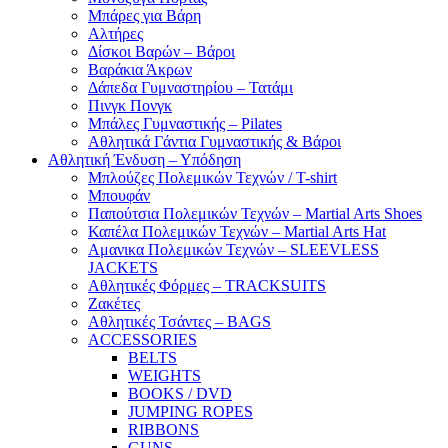
Μπάρες για Βάρη
Αλτήρες
Δίσκοι Βαρών – Βάροι
Βαράκια Άκρων
Δάπεδα Γυμναστηρίου – Τατάμι
Πινγκ Πονγκ
Μπάλες Γυμναστικής – Pilates
Αθλητικά Γάντια Γυμναστικής & Βάροι
Αθλητική Ένδυση – Υπόδηση
Μπλούζες Πολεμικών Τεχνών / T-shirt
Μπουφάν
Παπούτσια Πολεμικών Τεχνών – Martial Arts Shoes
Καπέλα Πολεμικών Τεχνών – Martial Arts Hat
Αμανικα Πολεμικών Τεχνών – SLEEVLESS
JACKETS
Αθλητικές Φόρμες – TRACKSUITS
Ζακέτες
Αθλητικές Τσάντες – BAGS
ACCESSORIES
BELTS
WEIGHTS
BOOKS / DVD
JUMPING ROPES
RIBBONS
GUNS